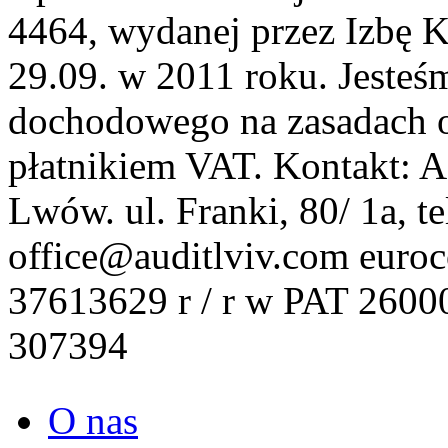
4464, wydanej przez Izbę 
29.09. w 2011 roku. Jesteś
dochodowego na zasadach o
płatnikiem VAT. Kontakt: A
Lwów. ul. Franki, 80/ 1a, t
office@auditlviv.com euro
37613629 r / r w PAT 26
307394
O nas