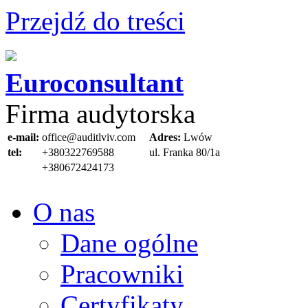
Przejdź do treści
Euroconsultant
Firma audytorska
e-mail:
office@auditlviv.com
Adres:
Lwów
tel:
+380322769588
ul. Frankа 80/1a
+380672424173
O nas
Dane ogólne
Pracowniki
Certyfikaty