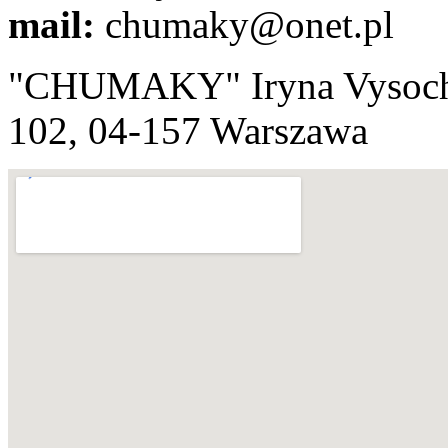
mail:
chumaky@onet.pl​
"СHUMAKY" Iryna Vysoch
102, 04-157
Warszawa