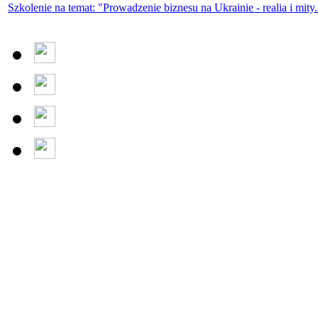
Szkolenie na temat: "Prowadzenie biznesu na Ukrainie - realia i mity.