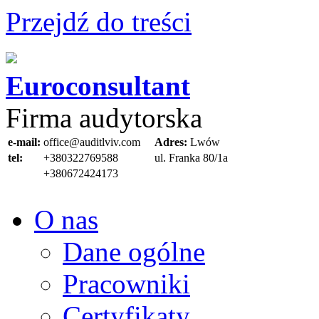
Przejdź do treści
Euroconsultant
Firma audytorska
e-mail:
office@auditlviv.com
Adres:
Lwów
tel:
+380322769588
ul. Frankа 80/1a
+380672424173
O nas
Dane ogólne
Pracowniki
Certyfikaty