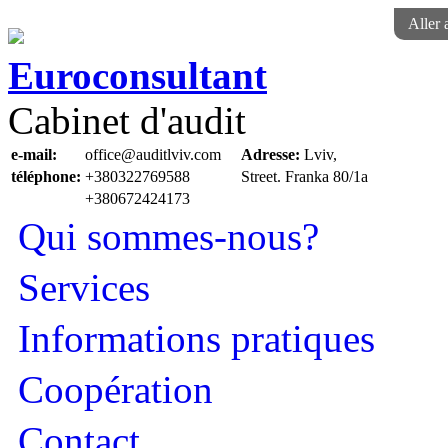
Aller 
Euroconsultant
Cabinet d'audit
e-mail:
office@auditlviv.com
Adresse:
Lviv,
téléphone:
+380322769588
Street. Frankа 80/1a
+380672424173
Qui sommes-nous?
Services
Informations pratiques
Сoopération
Contact