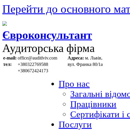
Перейти до основного мат
Євроконсультант
Аудиторська фірма
e-mail:
office@auditlviv.com
Адреса:
м. Львів,
тел:
+380322769588
вул. Франка 80/1а
+380672424173
Про нас
Загальні відом
Працівники
Сертифікати і 
Послуги