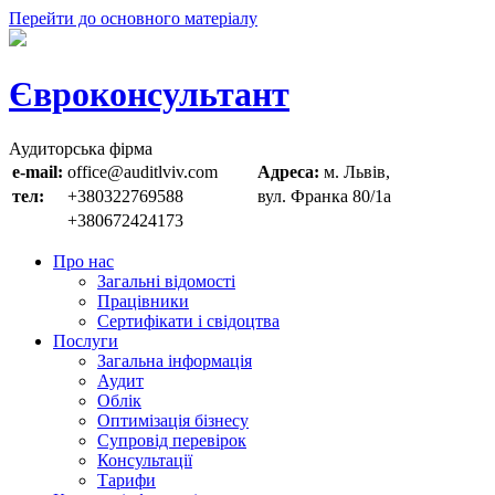
Перейти до основного матеріалу
Євроконсультант
Аудиторська фірма
e-mail:
office@auditlviv.com
Адреса:
м. Львів,
тел:
+380322769588
вул. Франка 80/1а
+380672424173
Про нас
Загальні відомості
Працівники
Сертифікати і свідоцтва
Послуги
Загальна інформація
Аудит
Облік
Оптимізація бізнесу
Супровід перевірок
Консультації
Тарифи