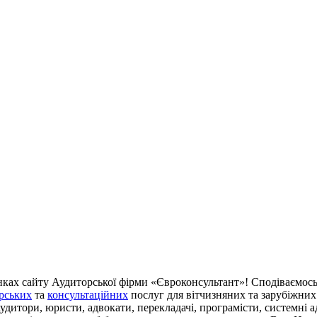
інках сайту Аудиторської фірми «Євроконсультант»! Сподіваємос
рських
та
консультаційних
послуг для вітчизняних та зарубіжних 
удитори, юристи, адвокати, перекладачі, програмісти, системні 