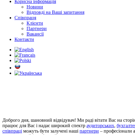
Корисна інформація
Новини
Відповді на Ваші запитання
Співпраця
Клієнти
Партнери
Вакансії
Контакти
Доброго дня, шановний відвідувач!
Ми раді вітати Вас на стор
працює для Вас і надає широкий спектр
аудиторських
,
бухгалте
співпраці
можуть бути залучені наші
партнери
– професіонали а