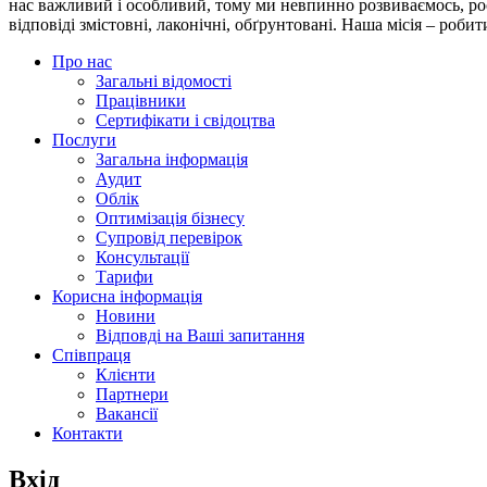
нас важливий і особливий, тому ми невпинно розвиваємось, ро
відповіді змістовні, лаконічні, обґрунтовані.
Наша місія
– робити
Про нас
Загальні відомості
Працівники
Сертифікати і свідоцтва
Послуги
Загальна інформація
Аудит
Облік
Оптимізація бізнесу
Супровід перевірок
Консультації
Тарифи
Корисна інформація
Новини
Відповді на Ваші запитання
Співпраця
Клієнти
Партнери
Вакансії
Контакти
Вхід